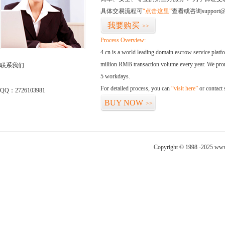
具体交易流程可
“点击这里”
查看或咨询support@
我要购买
>>
Process Overview:
4.cn is a world leading domain escrow service plat
million RMB transaction volume every year. We promi
联系我们
5 workdays.
For detailed process, you can
“visit here”
or contact
QQ：2726103981
BUY NOW
>>
Copyright © 1998 -2025 www