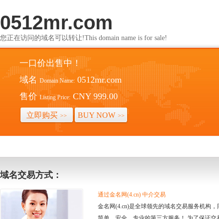
0512mr.com
您正在访问的域名可以转让!This domain name is for sale!
一口价出售中！
域名
0512mr.com
Domain Name:
售价
CNY 999.00
Listing Price:
立即购买
BUY NOW
>>
>>
域名交易方式：
通过金名网(4.cn) 中介交易
金名网(4.cn)是全球领先的域名交易服务机
简单、安全、专业的第三方服务！ 为了保证交